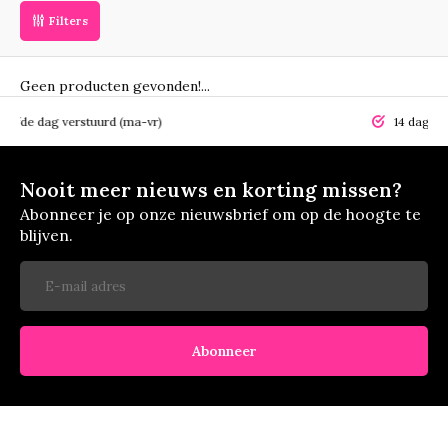
Filters
Geen producten gevonden!...
elfde dag verstuurd (ma-vr)
14 dagen r
Nooit meer nieuws en korting missen?
Abonneer je op onze nieuwsbrief om op de hoogte te
blijven.
Abonneer