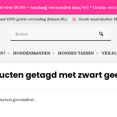
eld vóór 16:00 = vandaag verzonden (ma/vr) * Gratis ver
100 gratis verzending (binnen NL)
Goede maattabellen.
Meet je
EN?
HONDENMANDEN
HONDEN TASSEN
VEILIG
ucten getagd met zwart ge
ucten gevonden!...