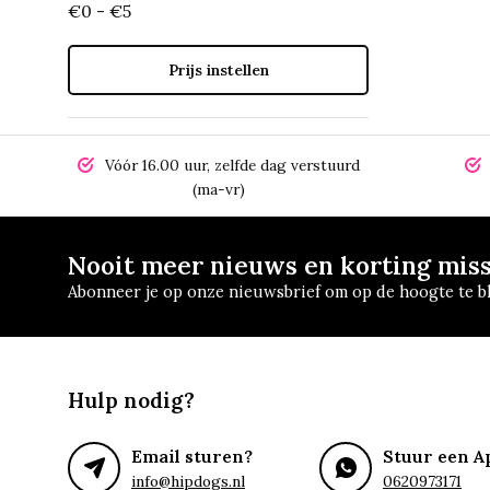
€0 - €5
Prijs instellen
Vóór 16.00 uur, zelfde dag verstuurd
(ma-vr)
Nooit meer nieuws en korting mis
Abonneer je op onze nieuwsbrief om op de hoogte te bl
Hulp nodig?
Email sturen?
Stuur een A
info@hipdogs.nl
0620973171