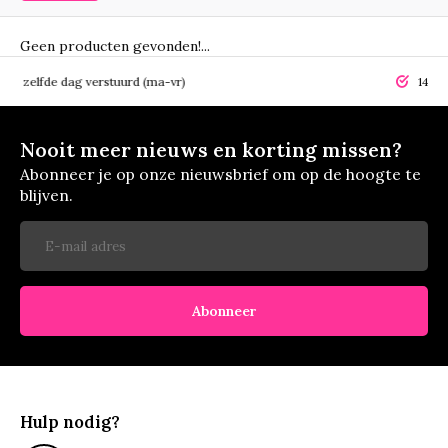
Geen producten gevonden!...
elfde dag verstuurd (ma-vr)
14 dagen r
Nooit meer nieuws en korting missen?
Abonneer je op onze nieuwsbrief om op de hoogte te
blijven.
Abonneer
Hulp nodig?