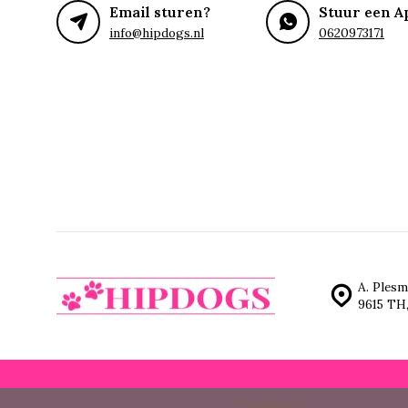
Email sturen?
Stuur een A
info@hipdogs.nl
0620973171
A. Plesm
9615 TH
© Hipdogs
- Theme made by
Webdinge.nl
Sitemap