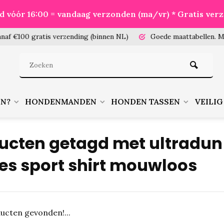
eld vóór 16:00 = vandaag verzonden (ma/vr) * Gratis ver
100 gratis verzending (binnen NL)
Goede maattabellen.
Meet je
EN?
HONDENMANDEN
HONDEN TASSEN
VEILIG
ucten getagd met ultradun
s sport shirt mouwloos
ucten gevonden!...