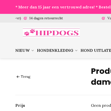
* Meer dan 15 jaar een vertrouwd adres! * Best
 (ma-vr)
14 dagen retourrecht
Vanaf €
NIEUW
HONDENKLEDING
HOND UITLAT
Prod
Terug
dame
Prijs
Geen prod