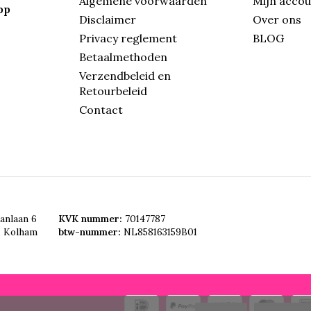
Algemene voorwaarden
Mijn acco
pp
Disclaimer
Over ons
Privacy reglement
BLOG
Betaalmethoden
Verzendbeleid en
Retourbeleid
Contact
anlaan 6
KVK nummer:
70147787
, Kolham
btw-nummer:
NL858163159B01