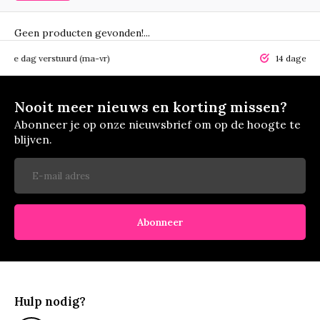
Geen producten gevonden!...
elfde dag verstuurd (ma-vr)
14 dagen r
Nooit meer nieuws en korting missen?
Abonneer je op onze nieuwsbrief om op de hoogte te
blijven.
Abonneer
Hulp nodig?