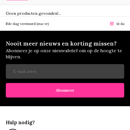
Geen producten gevonden!...
elfde dag verstuurd (ma-vr)
14 dagen r
Nooit meer nieuws en korting missen?
Abonneer je op onze nieuwsbrief om op de hoogte te
blijven.
Abonneer
Hulp nodig?