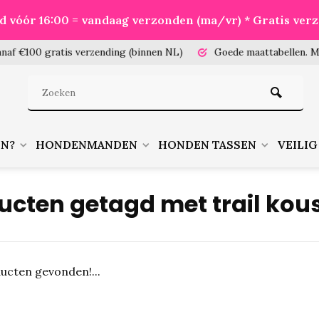
eld vóór 16:00 = vandaag verzonden (ma/vr) * Gratis ver
100 gratis verzending (binnen NL)
Goede maattabellen.
Meet je
EN?
HONDENMANDEN
HONDEN TASSEN
VEILIG
ucten getagd met trail kou
ucten gevonden!...