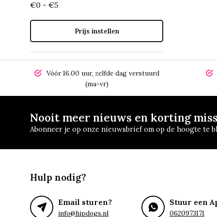
€0 - €5
Prijs instellen
Vóór 16.00 uur, zelfde dag verstuurd
(ma-vr)
Nooit meer nieuws en korting mis
Abonneer je op onze nieuwsbrief om op de hoogte te bl
Hulp nodig?
Email sturen?
Stuur een A
info@hipdogs.nl
0620973171