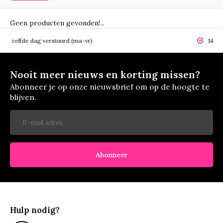
Geen producten gevonden!...
elfde dag verstuurd (ma-vr)
14 dagen r
Nooit meer nieuws en korting missen?
Abonneer je op onze nieuwsbrief om op de hoogte te
blijven.
Abonneer
Hulp nodig?