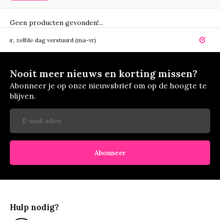
Geen producten gevonden!...
elfde dag verstuurd (ma-vr)
14 dagen r
Nooit meer nieuws en korting missen?
Abonneer je op onze nieuwsbrief om op de hoogte te
blijven.
Abonneer
Hulp nodig?