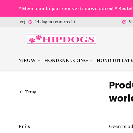
* Meer dan 15 jaar een vertrouwd adres! * Best
 (ma-vr)
14 dagen retourrecht
Vanaf €
NIEUW
HONDENKLEDING
HOND UITLAT
Prod
Terug
worl
Prijs
Geen prod