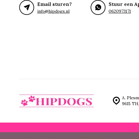
Email sturen?
Stuur een A
info@hipdogs.nl
0620973171
A. Plesm
9615 TH
© Hipdogs
- Theme made by
Webdinge.nl
Sitemap