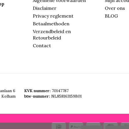
Algemene voorwaarden
Mijn acco
pp
Disclaimer
Over ons
Privacy reglement
BLOG
Betaalmethoden
Verzendbeleid en
Retourbeleid
Contact
anlaan 6
KVK nummer:
70147787
, Kolham
btw-nummer:
NL858163159B01