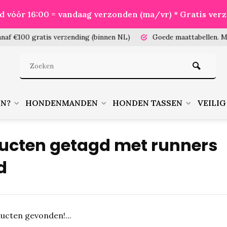
eld vóór 16:00 = vandaag verzonden (ma/vr) * Gratis ver
100 gratis verzending (binnen NL)
Goede maattabellen.
Meet je
EN?
HONDENMANDEN
HONDEN TASSEN
VEILIG
ucten getagd met runners
d
ucten gevonden!...