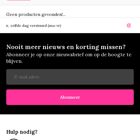
Geen producten gevonden!...
elfde dag verstuurd (ma-vr)
14 dagen r
Nooit meer nieuws en korting missen?
Abonneer je op onze nieuwsbrief om op de hoogte te
blijven.
Abonneer
Hulp nodig?