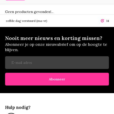
Geen producten gevonden!...
elfde dag verstuurd (ma-vr)
14 dagen r
Nooit meer nieuws en korting missen?
Abonneer je op onze nieuwsbrief om op de hoogte te
blijven.
Abonneer
Hulp nodig?