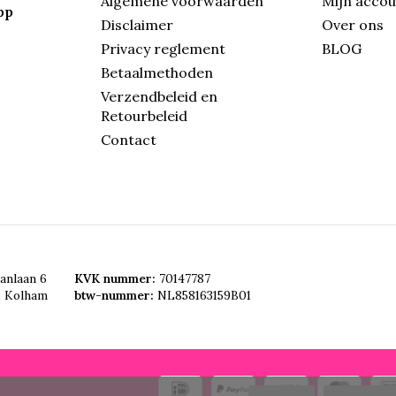
Algemene voorwaarden
Mijn acco
pp
Disclaimer
Over ons
Privacy reglement
BLOG
Betaalmethoden
Verzendbeleid en
Retourbeleid
Contact
anlaan 6
KVK nummer:
70147787
, Kolham
btw-nummer:
NL858163159B01