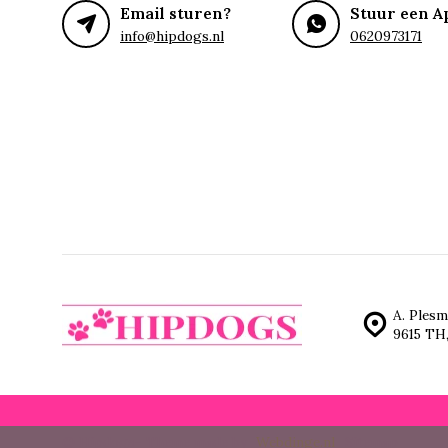
Email sturen?
Stuur een A
info@hipdogs.nl
0620973171
A. Plesm
9615 TH
© Hipdogs
- Theme made by
Webdinge.nl
Sitemap