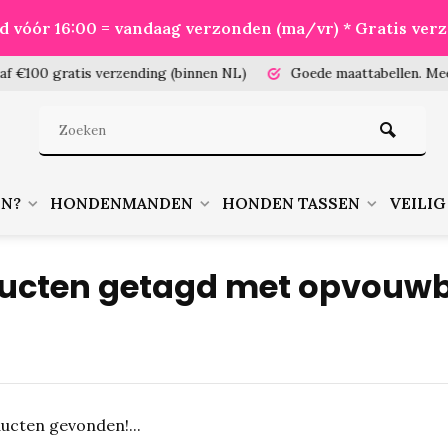
eld vóór 16:00 = vandaag verzonden (ma/vr) * Gratis ver
100 gratis verzending (binnen NL)
Goede maattabellen.
Meet je
EN?
HONDENMANDEN
HONDEN TASSEN
VEILIG
ucten getagd met opvouw
ucten gevonden!...