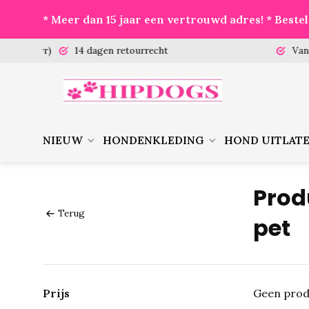
* Meer dan 15 jaar een vertrouwd adres! * Best
 (ma-vr)
14 dagen retourrecht
Vanaf €
NIEUW
HONDENKLEDING
HOND UITLAT
Prod
Terug
pet
Prijs
Geen prod