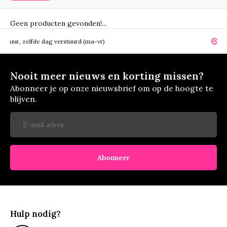
Geen producten gevonden!...
elfde dag verstuurd (ma-vr)
14 dagen r
Nooit meer nieuws en korting missen?
Abonneer je op onze nieuwsbrief om op de hoogte te
blijven.
Abonneer
Hulp nodig?