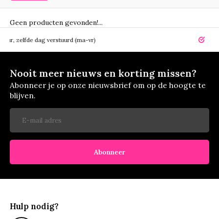
Geen producten gevonden!...
elfde dag verstuurd (ma-vr)
14 dagen r
Nooit meer nieuws en korting missen?
Abonneer je op onze nieuwsbrief om op de hoogte te
blijven.
Abonneer
Hulp nodig?