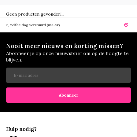
Geen producten gevonden!...
elfde dag verstuurd (ma-vr)
14 dagen r
Nooit meer nieuws en korting missen?
Abonneer je op onze nieuwsbrief om op de hoogte te
blijven.
Abonneer
Hulp nodig?