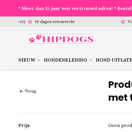
* Meer dan 15 jaar een vertrouwd adres! * Best
 (ma-vr)
14 dagen retourrecht
Vanaf €
NIEUW
HONDENKLEDING
HOND UITLAT
Prod
Terug
met 
Prijs
Geen prod