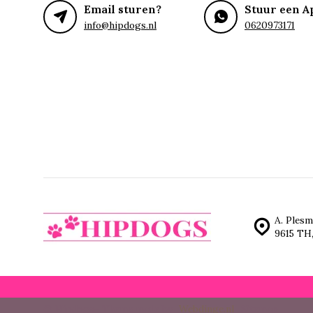
Email sturen?
Stuur een A
info@hipdogs.nl
0620973171
A. Plesm
9615 TH
© Hipdogs
- Theme made by
Webdinge.nl
Sitemap