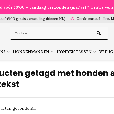
eld vóór 16:00 = vandaag verzonden (ma/vr) * Gratis ver
100 gratis verzending (binnen NL)
Goede maattabellen.
Meet je
EN?
HONDENMANDEN
HONDEN TASSEN
VEILIG
ucten getagd met honden s
tekst
ucten gevonden!...