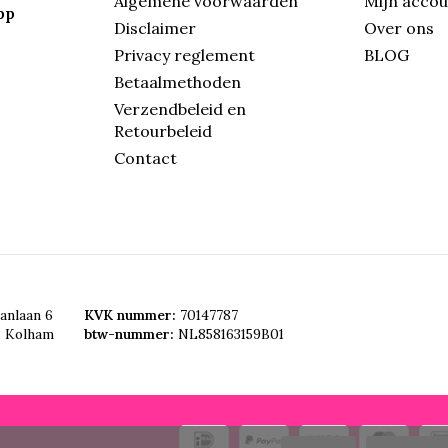
Algemene voorwaarden
Mijn acco
pp
Disclaimer
Over ons
Privacy reglement
BLOG
Betaalmethoden
Verzendbeleid en
Retourbeleid
Contact
anlaan 6
KVK nummer:
70147787
, Kolham
btw-nummer:
NL858163159B01