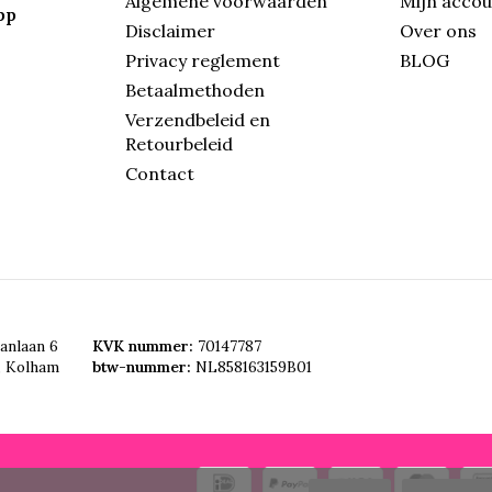
Algemene voorwaarden
Mijn acco
pp
Disclaimer
Over ons
Privacy reglement
BLOG
Betaalmethoden
Verzendbeleid en
Retourbeleid
Contact
anlaan 6
KVK nummer:
70147787
, Kolham
btw-nummer:
NL858163159B01