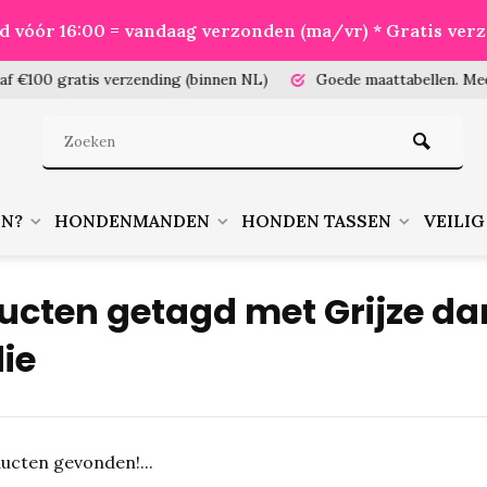
eld vóór 16:00 = vandaag verzonden (ma/vr) * Gratis ver
100 gratis verzending (binnen NL)
Goede maattabellen.
Meet je
EN?
HONDENMANDEN
HONDEN TASSEN
VEILIG
ucten getagd met Grijze d
ie
ucten gevonden!...