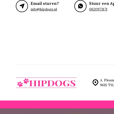
Email sturen?
Stuur een A
info@hipdogs.nl
0620973171
A. Plesm
9615 TH
© Hipdogs
- Theme made by
Webdinge.nl
Sitemap