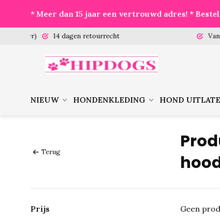
* Meer dan 15 jaar een vertrouwd adres! * Best
 (ma-vr)
14 dagen retourrecht
Vanaf €
NIEUW
HONDENKLEDING
HOND UITLAT
Prod
Terug
hood
Prijs
Geen prod