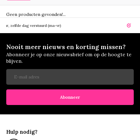
Geen producten gevonden!...
elfde dag verstuurd (ma-vr)
14 dagen r
Nooit meer nieuws en korting missen?
Abonneer je op onze nieuwsbrief om op de hoogte te
blijven.
Abonneer
Hulp nodig?