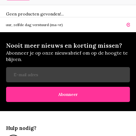
Geen producten gevonden!...
elfde dag verstuurd (ma-vr)
14 dagen r
Nooit meer nieuws en korting missen?
Abonneer je op onze nieuwsbrief om op de hoogte te
blijven.
Abonneer
Hulp nodig?