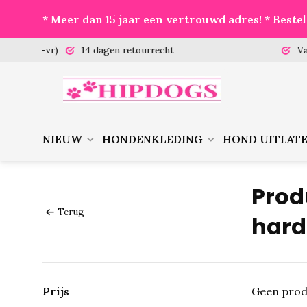
* Meer dan 15 jaar een vertrouwd adres! * Best
 (ma-vr)
14 dagen retourrecht
Vanaf €
NIEUW
HONDENKLEDING
HOND UITLAT
Prod
Terug
hard
Prijs
Geen prod