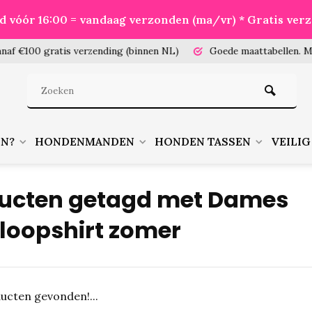
eld vóór 16:00 = vandaag verzonden (ma/vr) * Gratis ver
100 gratis verzending (binnen NL)
Goede maattabellen.
Meet je
EN?
HONDENMANDEN
HONDEN TASSEN
VEILIG
ucten getagd met Dames
loopshirt zomer
ucten gevonden!...