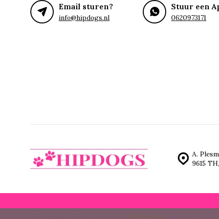
Email sturen?
Stuur een A
info@hipdogs.nl
0620973171
A. Plesm
9615 TH
© Hipdogs
- Theme made by
Webdinge.nl
Sitemap