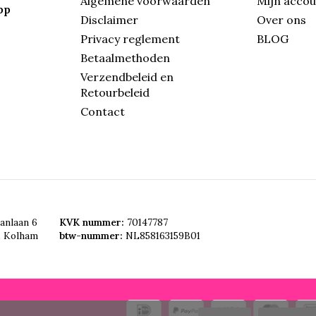
Algemene voorwaarden
Mijn acco
pp
Disclaimer
Over ons
Privacy reglement
BLOG
Betaalmethoden
Verzendbeleid en
Retourbeleid
Contact
anlaan 6
KVK nummer:
70147787
, Kolham
btw-nummer:
NL858163159B01