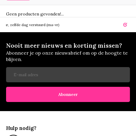
Geen producten gevonden!...
elfde dag verstuurd (ma-vr)
14 dagen r
Nooit meer nieuws en korting missen?
Abonneer je op onze nieuwsbrief om op de hoogte te
blijven.
Abonneer
Hulp nodig?