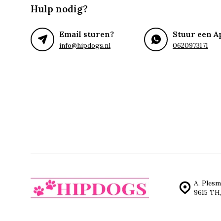
Hulp nodig?
Email sturen?
Stuur een A
info@hipdogs.nl
0620973171
A. Plesm
9615 TH