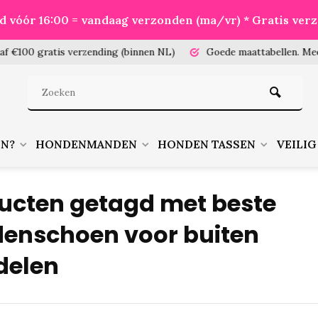
eld vóór 16:00 = vandaag verzonden (ma/vr) * Gratis ver
100 gratis verzending (binnen NL)
Goede maattabellen.
Meet je
EN?
HONDENMANDEN
HONDEN TASSEN
VEILIG
ucten getagd met beste
enschoen voor buiten
delen