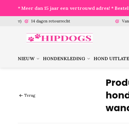
* Meer dan 15 jaar een vertrouwd adres! * Best
 (ma-vr)
14 dagen retourrecht
Vanaf €
NIEUW
HONDENKLEDING
HOND UITLAT
Prod
hond
Terug
wan