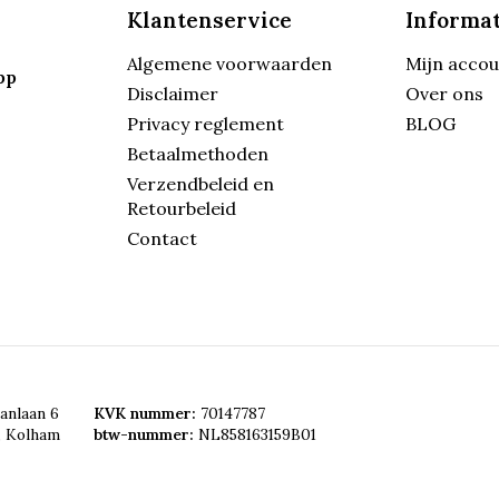
Klantenservice
Informat
Algemene voorwaarden
Mijn acco
pp
Disclaimer
Over ons
Privacy reglement
BLOG
Betaalmethoden
Verzendbeleid en
Retourbeleid
Contact
anlaan 6
KVK nummer:
70147787
, Kolham
btw-nummer:
NL858163159B01