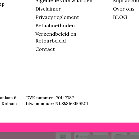
Algemene voorwaarden
Mijn acco
pp
Disclaimer
Over ons
Privacy reglement
BLOG
Betaalmethoden
Verzendbeleid en
Retourbeleid
Contact
anlaan 6
KVK nummer:
70147787
, Kolham
btw-nummer:
NL858163159B01