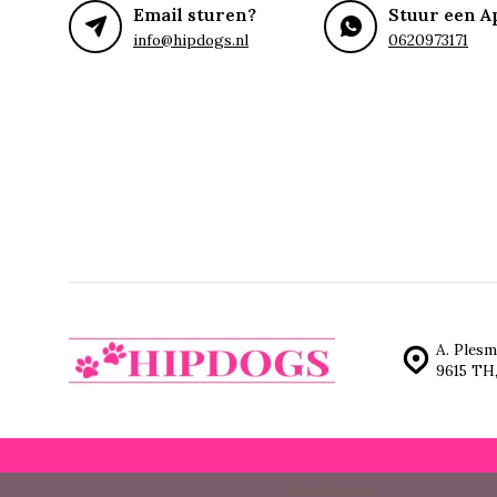
Email sturen?
Stuur een A
info@hipdogs.nl
0620973171
A. Plesm
9615 TH
© Hipdogs
- Theme made by
Webdinge.nl
Sitemap