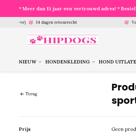
* Meer dan 15 jaar een vertrouwd adres! * Best
 (ma-vr)
14 dagen retourrecht
Vanaf €
NIEUW
HONDENKLEDING
HOND UITLAT
Prod
Terug
spor
Prijs
Geen prod