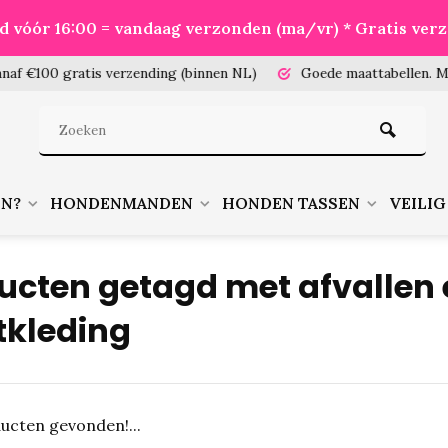
eld vóór 16:00 = vandaag verzonden (ma/vr) * Gratis ver
100 gratis verzending (binnen NL)
Goede maattabellen.
Meet je
EN?
HONDENMANDEN
HONDEN TASSEN
VEILIG
ucten getagd met afvallen 
tkleding
ucten gevonden!...