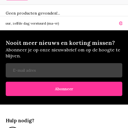
Geen producten gevonden!...
elfde dag verstuurd (ma-vr)
14 dagen r
Nooit meer nieuws en korting missen?
Abonneer je op onze nieuwsbrief om op de hoogte te
blijven.
Abonneer
Hulp nodig?