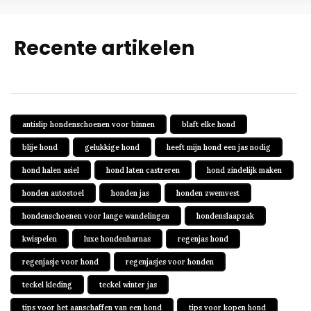
Recente artikelen
antislip hondenschoenen voor binnen
blaft elke hond
blije hond
gelukkige hond
heeft mijn hond een jas nodig
hond halen asiel
hond laten castreren
hond zindelijk maken
honden autostoel
honden jas
honden zwemvest
hondenschoenen voor lange wandelingen
hondenslaapzak
kwispelen
luxe hondenharnas
regenjas hond
regenjasje voor hond
regenjasjes voor honden
teckel kleding
teckel winter jas
tips voor het aanschaffen van een hond
tips voor kopen hond