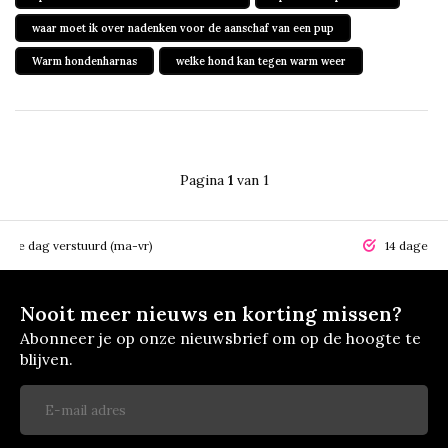
waar moet ik over nadenken voor de aanschaf van een pup
Warm hondenharnas
welke hond kan tegen warm weer
Pagina
1
van 1
elfde dag verstuurd (ma-vr)
14 dagen r
Nooit meer nieuws en korting missen?
Abonneer je op onze nieuwsbrief om op de hoogte te
blijven.