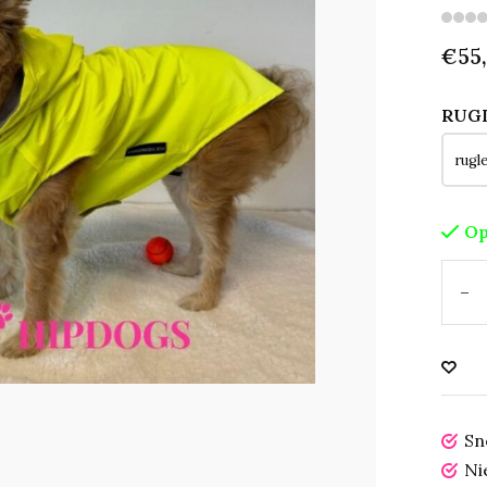
€55,
RUGL
Op
-
Sn
Ni