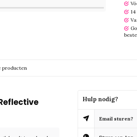
Vó
14
Va
Go
beste
e producten
Hulp nodig?
Reflective
Email sturen?