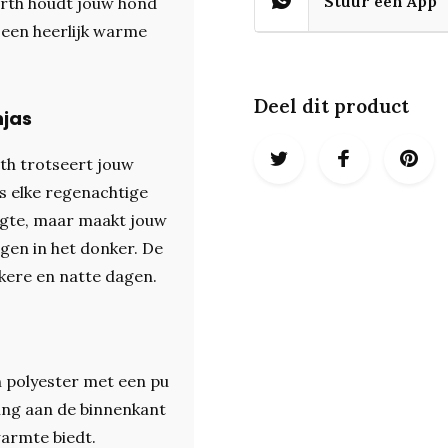
Stuur een App
rth houdt jouw hond
 een heerlijk warme
Deel dit product
njas
th trotseert jouw
ns elke regenachtige
ogte, maar maakt jouw
gen in het donker. De
kere en natte dagen.
 polyester met een pu
ring aan de binnenkant
warmte biedt.