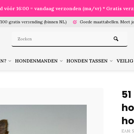
eld vóór 16:00 = vandaag verzonden (ma/vr) * Gratis ver
100 gratis verzending (binnen NL)
Goede maattabellen.
Meet je
EN?
HONDENMANDEN
HONDEN TASSEN
VEILIG
51
ho
ho
EAN: 