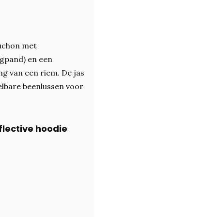
uchon met
ugpand) en een
ng van een riem. De jas
elbare beenlussen voor
flective hoodie