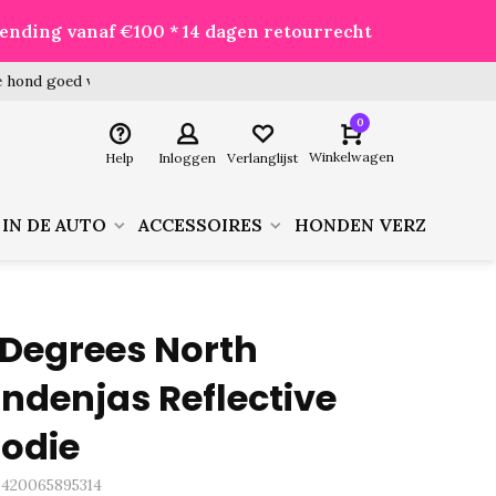
zending vanaf €100 * 14 dagen retourrecht
 hond goed voor je besteld!
0
Winkelwagen
Help
Inloggen
Verlanglijst
 IN DE AUTO
ACCESSOIRES
HONDEN VERZORGIN
 Degrees North
ndenjas Reflective
odie
5420065895314