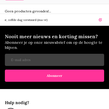
Geen producten gevonden!...
elfde dag verstuurd (ma-vr)
14 dagen r
Nooit meer nieuws en korting missen?
Abonneer je op onze nieuwsbrief om op de hoogte te
blijven.
Abonneer
Hulp nodig?